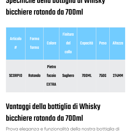
Specifiche della bottiglia di Whisky
bicchiere rotondo da 700ml
Finitura
Articolo
Forma
Colore
del
Capacità
Peso
Altezza
#
forma
collo
Pietra
SCORPIO
Rotondo
focaia
Sughero
700ML
750G
274MM
EXTRA
Vantaggi della bottiglia di Whisky
bicchiere rotondo da 700ml
Prova eleganza e funzionalità della nostra bottiglia di