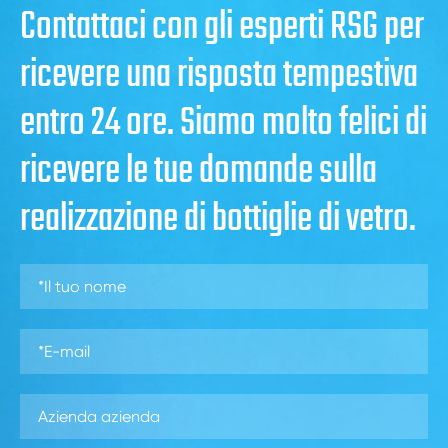
Contattaci con gli esperti RSG per
ricevere una risposta tempestiva
entro 24 ore. Siamo molto felici di
ricevere le tue domande sulla
realizzazione di bottiglie di vetro.