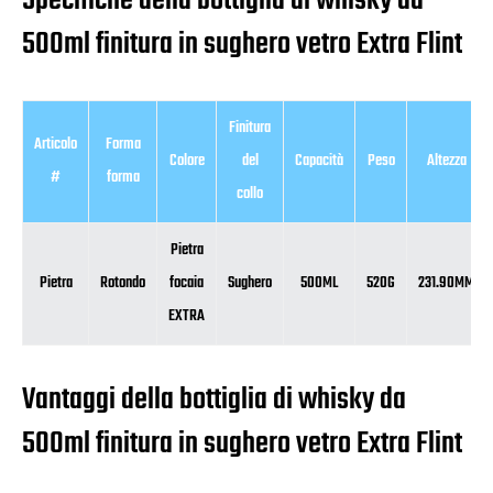
Specifiche della bottiglia di whisky da
500ml finitura in sughero vetro Extra Flint
Finitura
Articolo
Forma
Colore
del
Capacità
Peso
Altezza
#
forma
collo
Pietra
Pietra
Rotondo
focaia
Sughero
500ML
520G
231.90MM
EXTRA
Vantaggi della bottiglia di whisky da
500ml finitura in sughero vetro Extra Flint