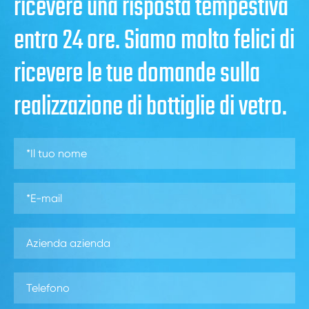
ricevere una risposta tempestiva
entro 24 ore. Siamo molto felici di
ricevere le tue domande sulla
realizzazione di bottiglie di vetro.