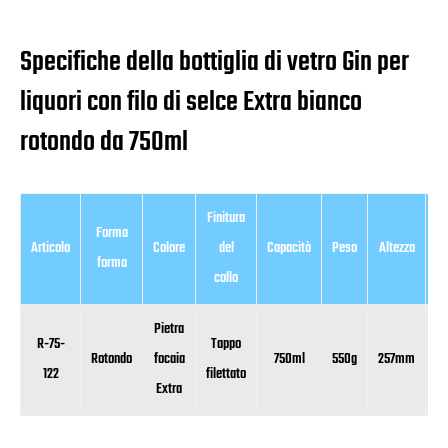
Specifiche della bottiglia di vetro Gin per
liquori con filo di selce Extra bianco
rotondo da 750ml
Finitura
Forma
Articolo
Colore
del
Capacità
Peso
Altezza
Di
forma
collo
Pietra
R-75-
Tappo
Rotondo
focaia
750ml
550g
257mm
122
filettato
Extra