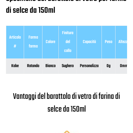
di selce da 150ml
Finitura
Articolo
Forma
Colore
del
Capacità
Peso
Altezza
#
forma
collo
Kobe
Rotondo
Bianco
Sughero
Personalizza
0g
0mm
Vantaggi del barattolo di vetro di farina di
selce da 150ml