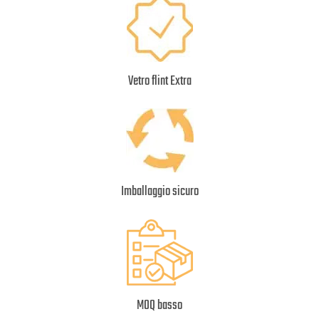
Vetro flint Extra
Imballaggio sicuro
MOQ basso