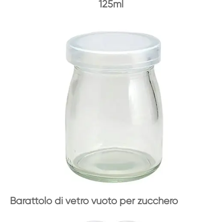
125ml
Barattolo di vetro vuoto per zucchero