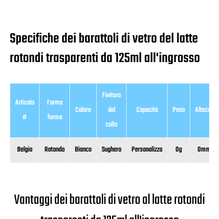
Specifiche dei barattoli di vetro del latte
rotondi trasparenti da 125ml all'ingrosso
Finitura
Articolo
Forma
Colore
del
Capacità
Peso
Altezza
#
forma
collo
Belgio
Rotondo
Bianco
Sughero
Personalizza
0g
0mm
Vantaggi dei barattoli di vetro al latte rotondi