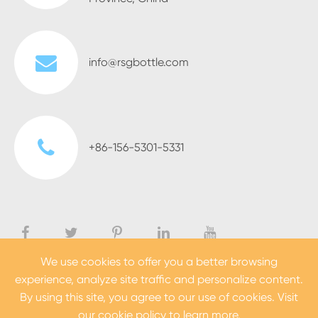
info@rsgbottle.com
+86-156-5301-5331
We use cookies to offer you a better browsing
experience, analyze site traffic and personalize content.
Copyright ©
Heze Rising Glass Co., Ltd.
Tutti i diritti
By using this site, you agree to our use of cookies. Visit
riservati.
our
cookie policy
to learn more.