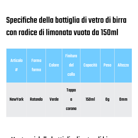
Specifiche della bottiglia di vetro di birra
con radice di limonata vuota da 150ml
Finitura
Articolo
Forma
Colore
del
Capacità
Peso
Altezza
D
#
forma
collo
Tappo
NewYork
Rotondo
Verde
a
150ml
0g
0mm
corona