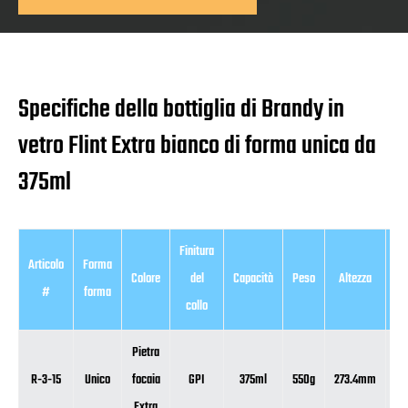
Specifiche della bottiglia di Brandy in
vetro Flint Extra bianco di forma unica da
375ml
Finitura
Articolo
Forma
Colore
del
Capacità
Peso
Altezza
Di
#
forma
collo
Pietra
R-3-15
Unico
focaia
GPI
375ml
550g
273.4mm
7
Extra