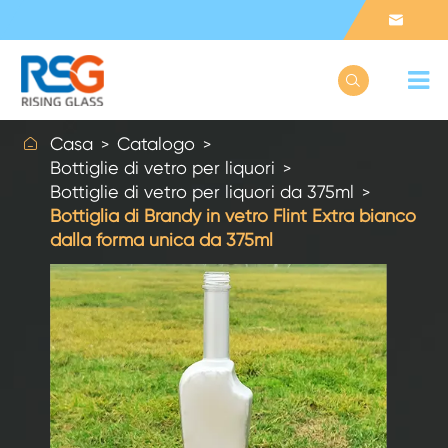



Casa
Catalogo
Bottiglie di vetro per liquori
Bottiglie di vetro per liquori da 375ml
Bottiglia di Brandy in vetro Flint Extra bianco
dalla forma unica da 375ml