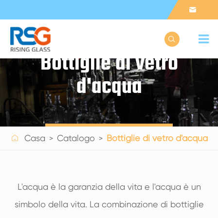


Bottiglie di vetro
d'acqua
Get a Quote

Casa
Catalogo
Bottiglie di vetro d'acqua
L'acqua è la garanzia della vita e l'acqua è un
simbolo della vita. La combinazione di bottiglie