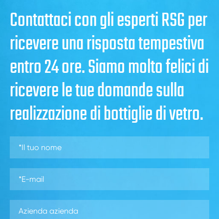
Contattaci con gli esperti RSG per
ricevere una risposta tempestiva
entro 24 ore. Siamo molto felici di
ricevere le tue domande sulla
realizzazione di bottiglie di vetro.