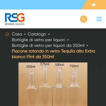



Casa
Catalogo
Bottiglie di vetro per liquori
Bottiglie di vetro per liquori da 350ml
Flacone rotondo in vetro Tequila alto Extra
bianco Flint da 350ml