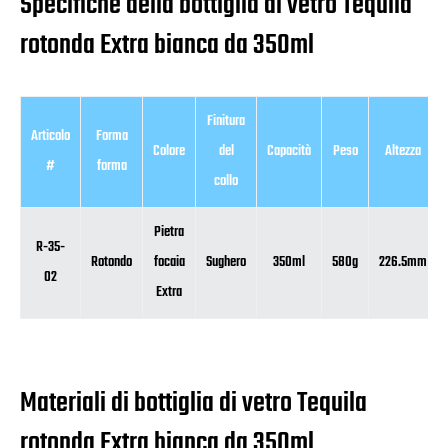
Specifiche della bottiglia di vetro Tequila
rotonda Extra bianca da 350ml
Finitura
Articolo
Forma
Colore
del
Capacità
Peso
Altezza
#
forma
collo
Pietra
R-35-
Rotondo
focaia
Sughero
350ml
580g
226.5mm
02
Extra
Materiali di bottiglia di vetro Tequila
rotonda Extra bianca da 350ml