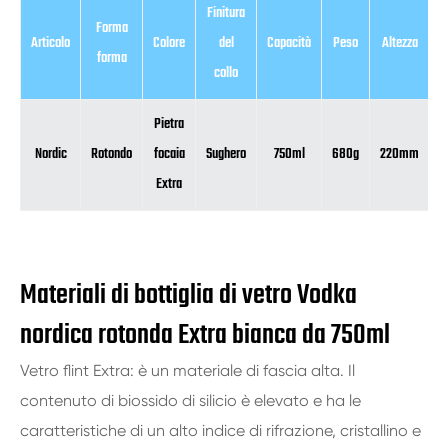
Finitura
Forma
Articolo
Colore
del
Capacità
Peso
Altezza
D
forma
collo
Pietra
Nordic
Rotondo
focaia
Sughero
750ml
680g
220mm
Extra
Materiali di bottiglia di vetro Vodka
nordica rotonda Extra bianca da 750ml
Vetro flint Extra: è un materiale di fascia alta. Il
contenuto di biossido di silicio è elevato e ha le
caratteristiche di un alto indice di rifrazione, cristallino e