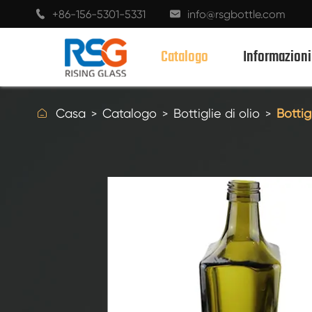
+86-156-5301-5331
info@rsgbottle.com


Catalogo
Informazioni

Casa
Catalogo
Bottiglie di olio
Bottig
BOTTIGLIE DI VETRO PER LIQUORI
BOTTIGLIE DI VETRO DI VINO
BOTTIGLIE DI VETRO DI CHAMPAGNE
BOTTIGLIE DI BIRRA
BOTTIGLIE DI OLIO