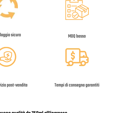
laggio sicuro
MOQ basso
izio post-vendita
Tempi di consegna garantiti