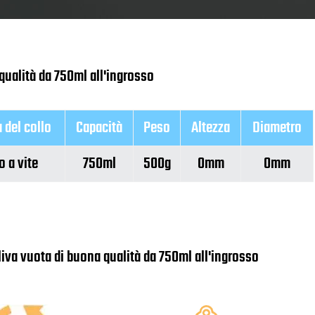
 qualità da 750ml all'ingrosso
a del collo
Capacità
Peso
Altezza
Diametro
o a vite
750ml
500g
0mm
0mm
'oliva vuota di buona qualità da 750ml all'ingrosso