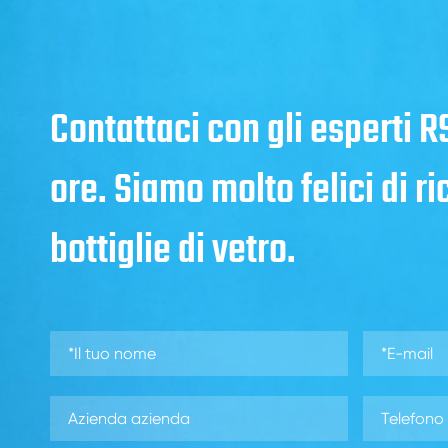
Contattaci con gli esperti 
ore. Siamo molto felici di r
bottiglie di vetro.