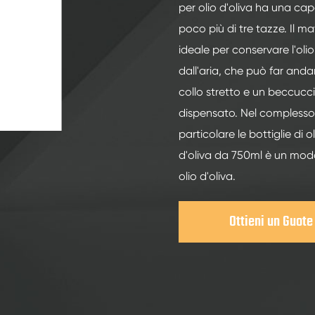
Bottiglie di vetro per liquori da 200ml
per olio d'oliva ha una capac
Bottiglie di vetro per liquori da 250ml
poco più di tre tazze. Il ma
ideale per conservare l'olio
Bottiglie di vetro per liquori da 375ml
dall'aria, che può far anda
Bottiglie di vetro per liquori da 150ml
collo stretto e un beccuccio
dispensato. Nel complesso, n
particolare le bottiglie di ol
d'oliva da 750ml è un modo
olio d'oliva.
Ottieni un Guote