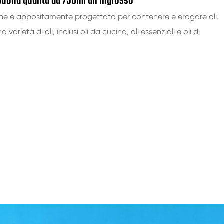
i buona qualità da 750ml all'ingrosso
o che è appositamente progettato per contenere e erogare oli.
arietà di oli, inclusi oli da cucina, oli essenziali e oli di