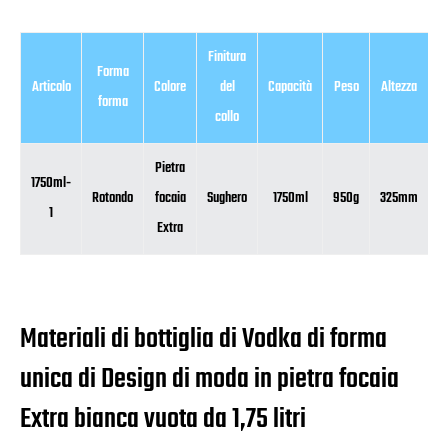
Finitura
Forma
Articolo
Colore
del
Capacità
Peso
Altezza
D
forma
collo
Pietra
1750ml-
Rotondo
focaia
Sughero
1750ml
950g
325mm
1
1
Extra
Materiali di bottiglia di Vodka di forma
unica di Design di moda in pietra focaia
Extra bianca vuota da 1,75 litri