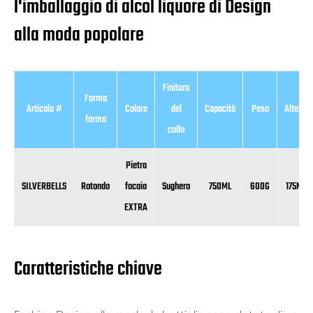
l'imballaggio di alcol liquore di Design
alla moda popolare
Finitura
Forma
Articolo #
Colore
del
Capacità
Peso
Altezza
forma
collo
Pietra
SILVERBELLS
Rotondo
focaia
Sughero
750ML
600G
175MM
EXTRA
Caratteristiche chiave