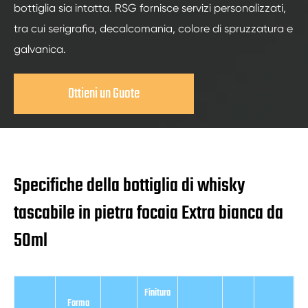
bottiglia sia intatta. RSG fornisce servizi personalizzati,
tra cui serigrafia, decalcomania, colore di spruzzatura e
galvanica.
Ottieni un Guote
Specifiche della bottiglia di whisky
tascabile in pietra focaia Extra bianca da
50ml
Finitura
Forma