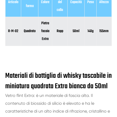
Articolo
Colore
del
Capacità
Peso
Altezza
D
forma
collo
Pietra
R-M-02
Quadrato
focaia
Ropp
50ml
140g
155mm
Extra
Materiali di bottiglia di whisky tascabile in
miniatura quadrata Extra bianca da 50ml
Vetro flint Extra: è un materiale di fascia alta. Il
contenuto di biossido di silicio è elevato e ha le
caratteristiche di un alto indice di rifrazione, cristallino e