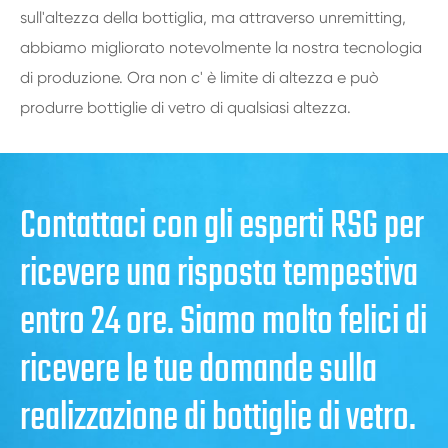
sull'altezza della bottiglia, ma attraverso unremitting,
abbiamo migliorato notevolmente la nostra tecnologia
di produzione. Ora non c' è limite di altezza e può
produrre bottiglie di vetro di qualsiasi altezza.
Contattaci con gli esperti RSG per
ricevere una risposta tempestiva
entro 24 ore. Siamo molto felici di
ricevere le tue domande sulla
realizzazione di bottiglie di vetro.