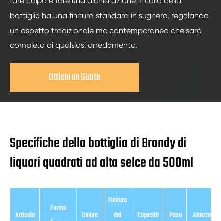
fare colpo e fare una dichiarazione. Il collo della
bottiglia ha una finitura standard in sughero, regalando
un aspetto tradizionale ma contemporaneo che sarà
completo di qualsiasi arredamento.
Ottieni un Guote
Specifiche della bottiglia di Brandy di
liquori quadrati ad alta selce da 500ml
Finitura
Forma
Articolo
Colore
del
Capacità
Peso
Altezza