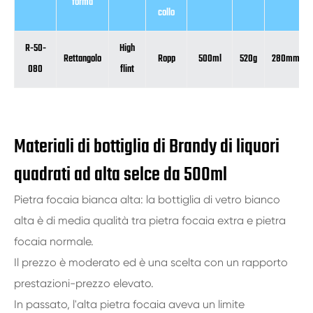
forma
collo
R-50-
High
Rettangolo
Ropp
500ml
520g
280mm
080
flint
Materiali di bottiglia di Brandy di liquori
quadrati ad alta selce da 500ml
Pietra focaia bianca alta: la bottiglia di vetro bianco
alta è di media qualità tra pietra focaia extra e pietra
focaia normale.
Il prezzo è moderato ed è una scelta con un rapporto
prestazioni-prezzo elevato.
In passato, l'alta pietra focaia aveva un limite