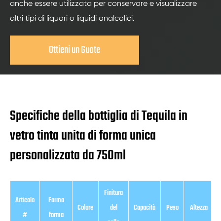
anche essere utilizzata per conservare e visualizzare
altri tipi di liquori o liquidi analcolici.
Ottieni un Guote
Specifiche della bottiglia di Tequila in
vetro tinta unita di forma unica
personalizzata da 750ml
Finitura
Articolo
Forma
Colore
del
Capacità
Peso
Altezza
#
forma