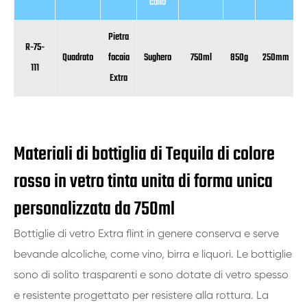
collo
Pietra
R-75-
Quadrato
focaia
Sughero
750ml
850g
250mm
111
Extra
Materiali di bottiglia di Tequila di colore
rosso in vetro tinta unita di forma unica
personalizzata da 750ml
Bottiglie di vetro Extra flint in genere conserva e serve
bevande alcoliche, come vino, birra e liquori. Le bottiglie
sono di solito trasparenti e sono dotate di vetro spesso
e resistente progettato per resistere alla rottura. La