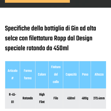
Specifiche della bottiglia di Gin ad alta
selce con filettatura Ropp dal Design
speciale rotondo da 450ml
Finitura
Articolo
Forma
Colore
del
Capacità
Peso
Altezza
#
forma
collo
R-45-
High
Rotondo
Filo
450ml
480g
273.4mm
01
Flint